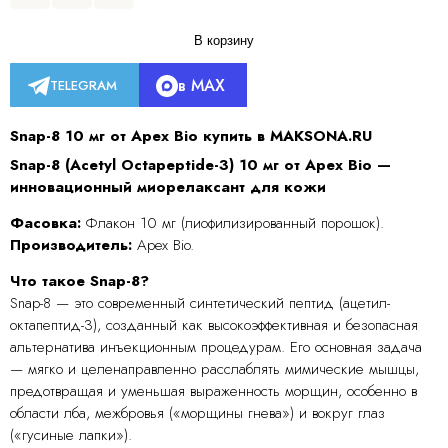
В корзину
в MAX
TELEGRAM
Snap-8 10 мг от Apex Bio купить в MAKSONA.RU
Snap-8 (Acetyl Octapeptide-3) 10 мг от Apex Bio —
инновационный миорелаксант для кожи
Фасовка:
Флакон 10 мг (лиофилизированный порошок).
Производитель:
Apex Bio.
Что такое Snap-8?
Snap-8 — это современный синтетический пептид (ацетил-
октапептид-3), созданный как высокоэффективная и безопасная
альтернатива инъекционным процедурам. Его основная задача
— мягко и целенаправленно расслаблять мимические мышцы,
предотвращая и уменьшая выраженность морщин, особенно в
области лба, межбровья («морщины гнева») и вокруг глаз
(«гусиные лапки»).