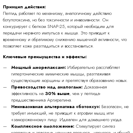
Принцип действия:
Пептид работает по механизму, аналогичному действию
ботулотоксина, но без токсичности и инвазивности. Он
конкурирует с белком SNAP-25, который необходим для
передачи нервного импульса к мышце. Это приводит к
временному и обратимому снижению мышечной активности, что
позволяет коже разгладиться и восстановиться.
Ключевые преимущества и эффекты:
Мощный миорелаксант:
Избирательно расслабляет
гипертонические мимические мышцы, разглаживая
существующие морщины и препятствуя образованию новых.
Превосходство над аналогами:
Доказанная
эффективность на
30% выше
, чем у пептида-
предшественника Аргирелина.
Неинвазивная альтернатива «ботоксу»:
Безопасен, не
требует инъекций, не приводит к атрофии мышц или
«замороженному» лицу. Идеален для домашнего ухода.
Комплексное омоложение:
Стимулирует синтез
коллагена и эластина, улучшая плотность, упругость и общий