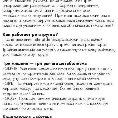
GIP и глюкагона (GCGR). Такой «оркестр из трех
инструментов» разработан для борьбы с ожирением,
сахарным диабетом 2 типа и широким спектром
метаболических нарушений. Препарат вводится один раз в
неделю и демонстрирует выдающееся снижение массы тела
вместе с улучшением ключевых метаболических показателей.
Как работает ретатрутид?
После введения retatrutide быстро выходит в системный
кровоток и связывается сразу с тремя типами рецепторов.
Тройная активация запускает согласованную цепочку эффектов,
усиливающих друг друга.
Три мишени — три рычага метаболизма
- GLP‑1R: Усиливает секрецию инсулина, притупляет аппетит,
замедляет опорожнение желудка. Способствует снижению
веса, улучшает контроль глюкозы и липидный обмен.
- GIPR: Потенцирует инсулиновый ответ, помогает уменьшать
жировую массу, поддерживает более благоприятный
энергетический баланс.
- GCGR: Повышает энергетические затраты, стимулирует
липолиз, улучшает печеночный метаболизм и способствует
сокращению жировых депо.
Комплексное действие