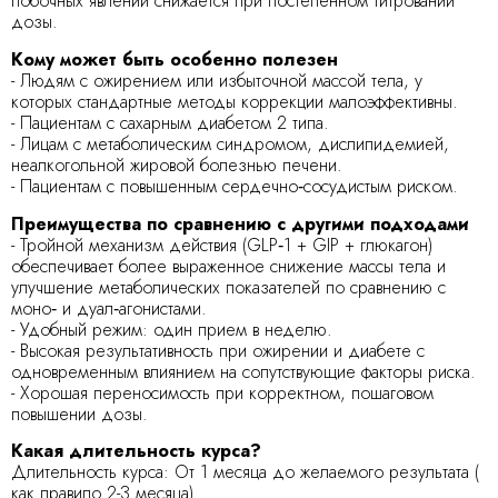
побочных явлений снижается при постепенном титровании
дозы.
Кому может быть особенно полезен
- Людям с ожирением или избыточной массой тела, у
которых стандартные методы коррекции малоэффективны.
- Пациентам с сахарным диабетом 2 типа.
- Лицам с метаболическим синдромом, дислипидемией,
неалкогольной жировой болезнью печени.
- Пациентам с повышенным сердечно‑сосудистым риском.
Преимущества по сравнению с другими подходами
- Тройной механизм действия (GLP‑1 + GIP + глюкагон)
обеспечивает более выраженное снижение массы тела и
улучшение метаболических показателей по сравнению с
моно‑ и дуал‑агонистами.
- Удобный режим: один прием в неделю.
- Высокая результативность при ожирении и диабете с
одновременным влиянием на сопутствующие факторы риска.
- Хорошая переносимость при корректном, пошаговом
повышении дозы.
Какая длительность курса?
Длительность курса: От 1 месяца до желаемого результата (
как правило 2-3 месяца)