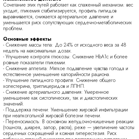
Сочетание этих путей работает как слаженный механизм: вес
уходит, гликемия стабилизируется, профиль липидов
выравнивается, снижается артериальное давление и
уменьшается риск сопутствующих сердечно‑метаболических
проблем.
Основные эффекты
- Снижение массы тела: До 24% от исходного веса за 48
недель на максимальных дозах.
- Улучшение контроля глюкозы: Снижение HbA1c и более
ровные показатели гликемии.
- Снижение аппетита: Мягкое подавление чувства голода и
естественное уменьшение калорийности рациона.
- Улучшение липидного профиля: Снижение общего
холестерина, триглицеридов и ЛПНП.
- Снижение артериального давления: Умеренное
уменьшение как систолических, так и диастолических
значений.
- Поддержка печени: Уменьшение жировой инфильтрации
при неалкогольной жировой болезни печени.
- Переносимость: В основном желудочно‑кишечные реакции
(тошнота, диарея, запор, рвота); реже — увеличение частоты
сердечных сокращений и кожная гиперестезия. Риск