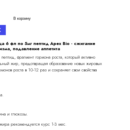
В корзину
X
а 6 фл по 5мг пептид Apex Bio - сжигание
изма, подавление аппетита
 пептид, фрагмент гормона роста, который активно
льный жир, предотвращая образование новых жировых
монов роста в 10-12 раз и сохраняет свои свойства
а.
ина и глюкозы.
жира рекомендуется курс 1-3 мес.