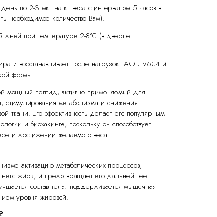
день по 2-3 мкг на кг веса с интервалом 5 часов в
ть необходимое количество Вам).
5 дней при температуре 2-8°C (в дверце
ира и восстанавливает после нагрузок: AOD 9604 и
кой формы
бой мощный пептид, активно применяемый для
, стимулирования метаболизма и снижения
ой ткани. Его эффективность делает его популярным
ологии и биохакинге, поскольку он способствует
есе и достижении желаемого веса.
анизме активацию метаболических процессов,
шнего жира, и предотвращает его дальнейшее
лучшается состав тела: поддерживается мышечная
нием уровня жировой.
?