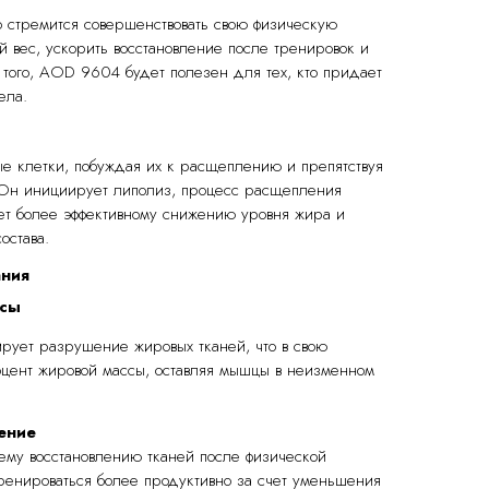
о стремится совершенствовать свою физическую
й вес, ускорить восстановление после тренировок и
 того, AOD 9604 будет полезен для тех, кто придает
ела.
 клетки, побуждая их к расщеплению и препятствуя
 Он инициирует липолиз, процесс расщепления
ует более эффективному снижению уровня жира и
остава.
ания
ссы
рует разрушение жировых тканей, что в свою
цент жировой массы, оставляя мышцы в неизменном
ение
ему восстановлению тканей после физической
тренироваться более продуктивно за счет уменьшения