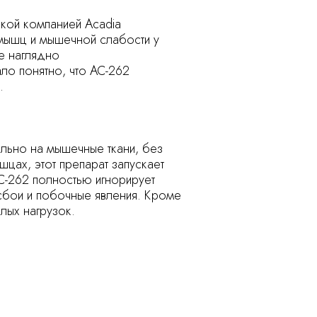
ской компанией Acadia
 мышц и мышечной слабости у
е наглядно
ло понятно, что AC-262
.
ельно на мышечные ткани, без
шцах, этот препарат запускает
C-262 полностью игнорирует
сбои и побочные явления. Кроме
лых нагрузок.