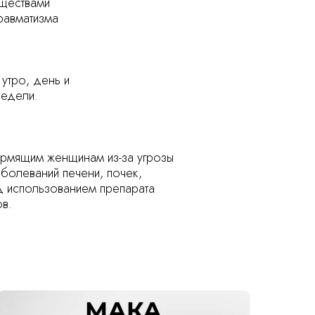
еществами
равматизма
утро, день и
недели.
ормящим женщинам из-за угрозы
болеваний печени, почек,
д использованием препарата
ов.