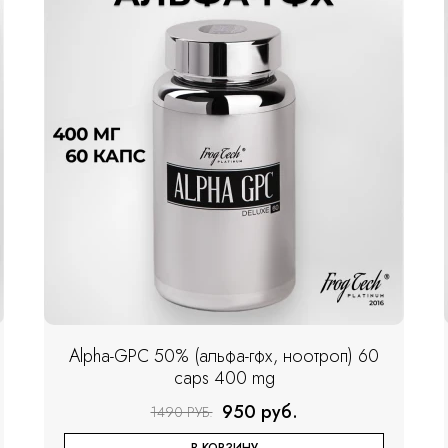
Alpha-GPC 50% (альфа-гфх, ноотроп) 60
caps 400 mg
950 руб.
1490 РУБ.