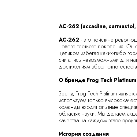
AC-262 (accadine, sarmastol
AC-262
- это поистине револю
нового третьего поколения. Он
целиком избегая каких-либо гор
считались невозможными для нат
достижениям абсолютно естеств
О бренде Frog Tech Platinum
Бренд Frog Tech Platinum являе
используем только высококачес
команды входят опытные специал
областях науки. Мы делаем акц
качества на каждом этапе произ
История создания