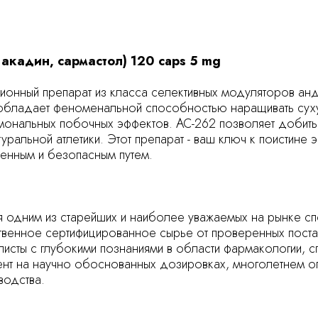
, акадин, сармастол) 120 caps 5 mg
ционный препарат из класса селективных модуляторов ан
 обладает феноменальной способностью наращивать сух
мональных побочных эффектов. AC-262 позволяет добить
уральной атлетики. Этот препарат - ваш ключ к поистине
енным и безопасным путем.
тся одним из старейших и наиболее уважаемых на рынке 
твенное сертифицированное сырье от проверенных поста
исты с глубокими познаниями в области фармакологии, с
ент на научно обоснованных дозировках, многолетнем о
водства.