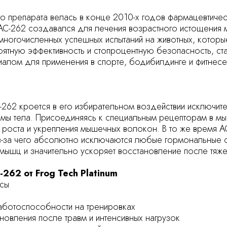
о препарата велась в конце 2010-х годов фармацевтиче
 AC-262 создавался для лечения возрастного истощения
ногочисленных успешных испытаний на животных, которы
тную эффективность и стопроцентную безопасность, ста
алом для применения в спорте, бодибилдинге и фитнесе
-262 кроется в его избирательном воздействии исключит
темы тела. Присоединяясь к специальным рецепторам в мы
роста и укрепления мышечных волокон. В то же время A
 из-за чего абсолютно исключаются любые гормональные 
мышц и значительно ускоряет восстановление после тяже
262 от Frog Tech Platinum
ссы
работоспособности на тренировках
овления после травм и интенсивных нагрузок