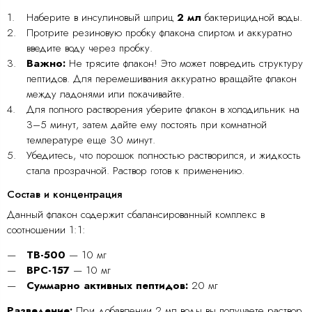
Наберите в инсулиновый шприц
2 мл
бактерицидной воды.
Протрите резиновую пробку флакона спиртом и аккуратно
введите воду через пробку.
Важно:
Не трясите флакон! Это может повредить структуру
пептидов. Для перемешивания аккуратно вращайте флакон
между ладонями или покачивайте.
Для полного растворения уберите флакон в холодильник на
3–5 минут, затем дайте ему постоять при комнатной
температуре еще 30 минут.
Убедитесь, что порошок полностью растворился, и жидкость
стала прозрачной. Раствор готов к применению.
Состав и концентрация
Данный флакон содержит сбалансированный комплекс в
соотношении 1:1:
TB-500
— 10 мг
BPC-157
— 10 мг
Суммарно активных пептидов:
20 мг
Разведение:
При добавлении 2 мл воды вы получаете раствор