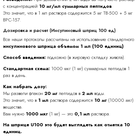
с концентрацией
10 мг/мл суммарных пептидов
.
Это значит, что в 1 мл раствора содержится 5 мг TB-500 + 5 мг
BPC-157.
Дозировка и расчет (Инсулиновый шприц 100 ед)
Все наши протоколы рассчитаны на использование стандартного
инсулинового шприца объемом 1 мл (100 единиц)
.
Способ введения:
подкожно (в жировую складку живота).
Стандартная схема:
1000 мкг (1 мг) суммарных пептидов 1
раз в день.
Как набрать дозу:
Мы развели флакон
20 мг
пептидов в
2 мл
воды.
Это значит, что в
1 мл
раствора содержится
10 мг
(10000 мкг)
вещества.
Вам нужно
1000 мкг
(1 мг) — это
0,1 мл
раствора.
На шприце U100 это будет выглядеть как отметка 10
единиц.