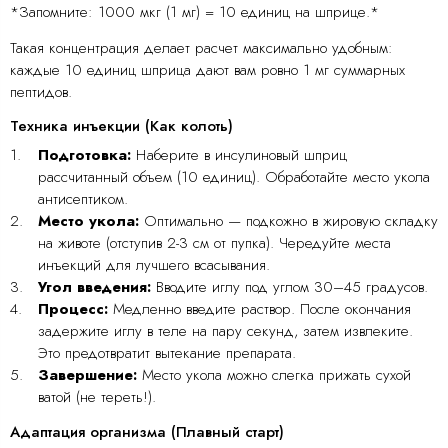
*Запомните: 1000 мкг (1 мг) = 10 единиц на шприце.*
Такая концентрация делает расчет максимально удобным:
каждые 10 единиц шприца дают вам ровно 1 мг суммарных
пептидов.
Техника инъекции (Как колоть)
Подготовка:
Наберите в инсулиновый шприц
рассчитанный объем (10 единиц). Обработайте место укола
антисептиком.
Место укола:
Оптимально — подкожно в жировую складку
на животе (отступив 2-3 см от пупка). Чередуйте места
инъекций для лучшего всасывания.
Угол введения:
Вводите иглу под углом 30–45 градусов.
Процесс:
Медленно введите раствор. После окончания
задержите иглу в теле на пару секунд, затем извлеките.
Это предотвратит вытекание препарата.
Завершение:
Место укола можно слегка прижать сухой
ватой (не тереть!).
Адаптация организма (Плавный старт)