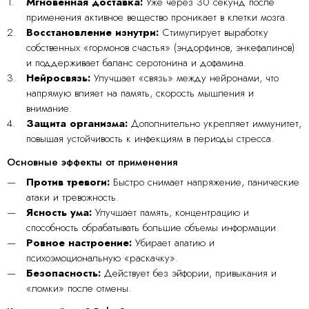
Мгновенная доставка:
Уже через 30 секунд после
применения активное вещество проникает в клетки мозга.
Восстановление изнутри:
Стимулирует выработку
собственных «гормонов счастья» (эндорфинов, энкефалинов)
и поддерживает баланс серотонина и дофамина.
Нейросвязь:
Улучшает «связь» между нейронами, что
напрямую влияет на память, скорость мышления и
внимание.
Защита организма:
Дополнительно укрепляет иммунитет,
повышая устойчивость к инфекциям в периоды стресса.
Основные эффекты от применения
Против тревоги:
Быстро снимает напряжение, панические
атаки и тревожность.
Ясность ума:
Улучшает память, концентрацию и
способность обрабатывать большие объемы информации.
Ровное настроение:
Убирает апатию и
психоэмоциональную «раскачку».
Безопасность:
Действует без эйфории, привыкания и
«ломки» после отмены.