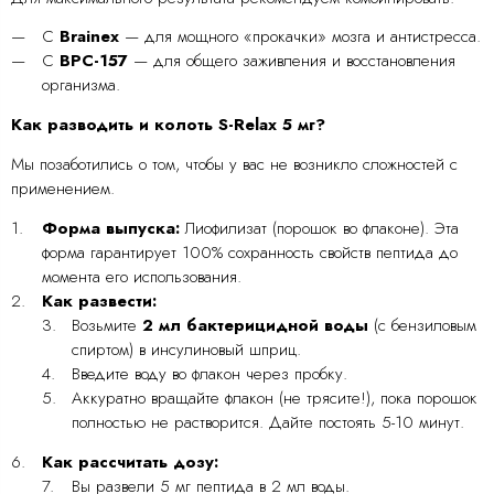
С
Brainex
— для мощного «прокачки» мозга и антистресса.
С
BPC-157
— для общего заживления и восстановления
организма.
Как разводить и колоть S-Relax 5 мг?
Мы позаботились о том, чтобы у вас не возникло сложностей с
применением.
Форма выпуска:
Лиофилизат (порошок во флаконе). Эта
форма гарантирует 100% сохранность свойств пептида до
момента его использования.
Как развести:
Возьмите
2 мл бактерицидной воды
(с бензиловым
спиртом) в инсулиновый шприц.
Введите воду во флакон через пробку.
Аккуратно вращайте флакон (не трясите!), пока порошок
полностью не растворится. Дайте постоять 5-10 минут.
Как рассчитать дозу:
Вы развели 5 мг пептида в 2 мл воды.