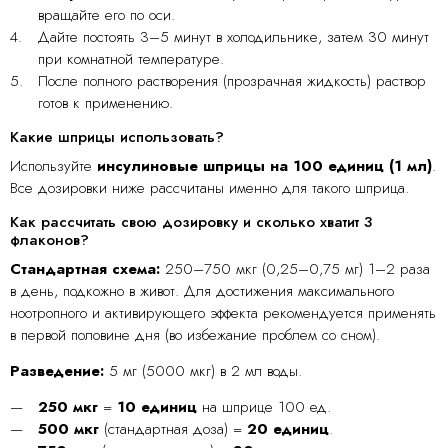
вращайте его по оси.
Дайте постоять 3–5 минут в холодильнике, затем 30 минут
при комнатной температуре.
После полного растворения (прозрачная жидкость) раствор
готов к применению.
Какие шприцы использовать?
Используйте
инсулиновые шприцы на 100 единиц (1 мл)
.
Все дозировки ниже рассчитаны именно для такого шприца.
Как рассчитать свою дозировку и сколько хватит 3
флаконов?
Стандартная схема:
250–750 мкг (0,25–0,75 мг) 1–2 раза
в день, подкожно в живот. Для достижения максимального
ноотропного и активирующего эффекта рекомендуется применять
в первой половине дня (во избежание проблем со сном).
Разведение:
5 мг (5000 мкг) в 2 мл воды.
250 мкг
=
10 единиц
на шприце 100 ед.
500 мкг
(стандартная доза) =
20 единиц
.