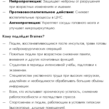
Нейропротекция:
Защищает нейроны от разрушения
при возрастных изменениях и ишемии.
Противовоспалительное действие:
Снижает
воспалительные процессы в ЦНС.
Ангиопротекция:
Укрепляет сосуды головного мозга и
улучшает микроциркуляцию.
Кому подойдет Brainex?
Людям, восстанавливающимся после инсультов, травм головы
и нейрохирургических операций.
Пожилым людям при возрастном снижении памяти,
внимания и других когнитивных функций.
Студентам в периоды интенсивной учёбы, подготовки к
экзаменам.
Специалистам умственного труда при высоких нагрузках,
дедлайнах и необходимости обрабатывать большие объёмы
информации.
Всем, кто испытывает хроническую усталость, снижение
работоспособности и последствия стресса.
Спортсменам и людям, работающим в условиях гипоксии
(высокогорье, душные помещения).