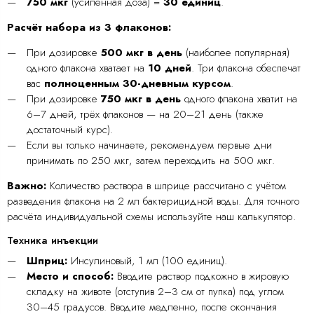
750 мкг
(усиленная доза) =
30 единиц
.
Расчёт набора из 3 флаконов:
При дозировке
500 мкг в день
(наиболее популярная)
одного флакона хватает на
10 дней
. Три флакона обеспечат
вас
полноценным 30-дневным курсом
.
При дозировке
750 мкг в день
одного флакона хватит на
6–7 дней, трёх флаконов — на 20–21 день (также
достаточный курс).
Если вы только начинаете, рекомендуем первые дни
принимать по 250 мкг, затем переходить на 500 мкг.
Важно:
Количество раствора в шприце рассчитано с учётом
разведения флакона на 2 мл бактерицидной воды. Для точного
расчёта индивидуальной схемы используйте наш калькулятор.
Техника инъекции
Шприц:
Инсулиновый, 1 мл (100 единиц).
Место и способ:
Вводите раствор подкожно в жировую
складку на животе (отступив 2–3 см от пупка) под углом
30–45 градусов. Вводите медленно, после окончания