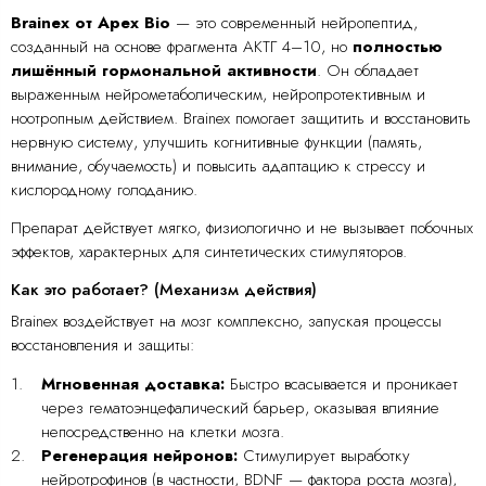
Brainex от Apex Bio
— это современный нейропептид,
созданный на основе фрагмента АКТГ 4–10, но
полностью
лишённый гормональной активности
. Он обладает
выраженным нейрометаболическим, нейропротективным и
ноотропным действием. Brainex помогает защитить и восстановить
нервную систему, улучшить когнитивные функции (память,
внимание, обучаемость) и повысить адаптацию к стрессу и
кислородному голоданию.
Препарат действует мягко, физиологично и не вызывает побочных
эффектов, характерных для синтетических стимуляторов.
Как это работает? (Механизм действия)
Brainex воздействует на мозг комплексно, запуская процессы
восстановления и защиты:
Мгновенная доставка:
Быстро всасывается и проникает
через гематоэнцефалический барьер, оказывая влияние
непосредственно на клетки мозга.
Регенерация нейронов:
Стимулирует выработку
нейротрофинов (в частности, BDNF — фактора роста мозга),