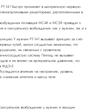
и PT-141 быстро проникает в центральную нервную
меланокортиновыми рецепторами, расположенными в
 возбуждения Активация MC4R и MC3R приводит к
я и сексуального возбуждения, как у мужчин, так и у
ункцию У мужчин PT-141 вызывает эрекцию за счёт
ервных путей, минуя сосудистые механизмы, что
рушениях, не связанных с кровотоком.
чно-сосудистую систему Пептид не вызывает
удов и не влияет на артериальное давление, что
ов ФДЭ-5.
сследуется влияние на настроение, уровень
е снижение аппетита и массы тела.
 сексуальное возбуждение у мужчин и женщин