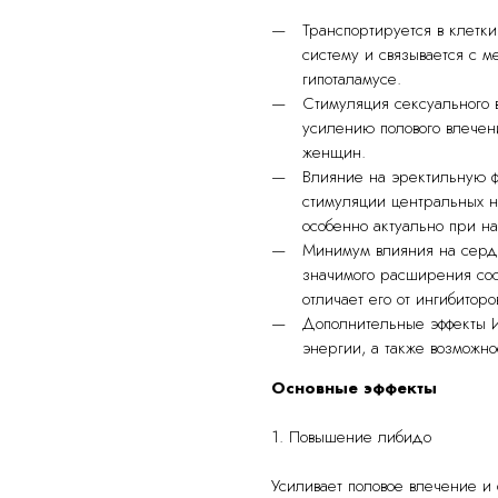
Транспортируется в клетк
систему и связывается с 
гипоталамусе.
Стимуляция сексуального
усилению полового влечени
женщин.
Влияние на эректильную ф
стимуляции центральных н
особенно актуально при на
Минимум влияния на серде
значимого расширения сос
отличает его от ингибитор
Дополнительные эффекты И
энергии, а также возможно
Основные эффекты
1. Повышение либидо
Усиливает половое влечение и