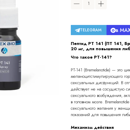
в MA
TELEGRAM
Пептид PT 141 (ПТ 141, Бр
20 мг, для повышения л
Что такое PT-141?
PT-141 (Bremelanotide) — это ц
меланоцитстимулирующего гор
сексуальных дисфункций. В отл
действует не на сосудистую с
сексуального возбуждения, а
в головном мозге. Bremelanoti
сексуального желания у женщи
показаний для повышения либ
Механизм действия