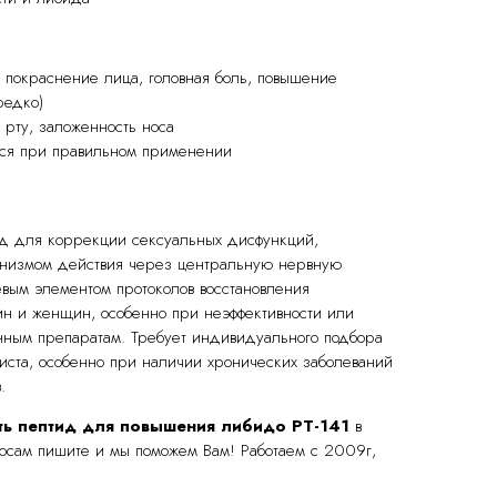
, покраснение лица, головная боль, повышение
редко)
о рту, заложенность носа
ся при правильном применении
д для коррекции сексуальных дисфункций,
низмом действия через центральную нервную
евым элементом протоколов восстановления
ин и женщин, особенно при неэффективности или
нным препаратам. Требует индивидуального подбора
иста, особенно при наличии хронических заболеваний
.
ть пептид для повышения либидо РТ-141
в
росам пишите и мы поможем Вам! Работаем с 2009г,