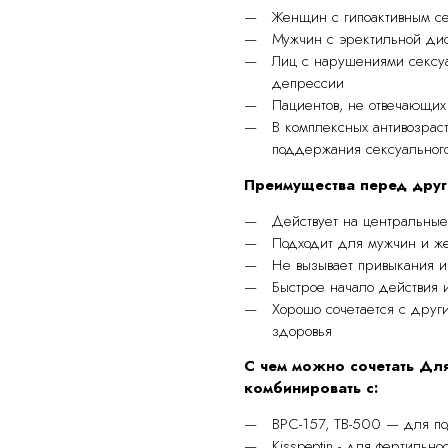
Женщин с гипоактивным с
Мужчин с эректильной дис
Лиц с нарушениями сексуа
депрессии
Пациентов, не отвечающих
В комплексных антивозраст
поддержания сексуальног
Преимущества перед друг
Действует на центральные
Подходит для мужчин и ж
Не вызывает привыкания и
Быстрое начало действия 
Хорошо сочетается с друг
здоровья
С чем можно сочетать Дл
комбинировать с:
BPC-157, TB-500 — для п
Kisspeptin - для фертильно