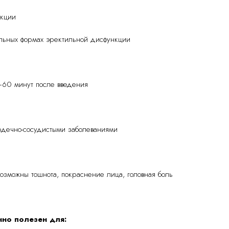
нкции
льных формах эректильной дисфункции
60 минут после введения
рдечно-сосудистыми заболеваниями
озможны тошнота, покраснение лица, головная боль
нно полезен для: