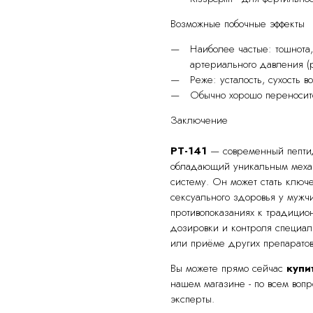
Возможные побочные эффекты
Наиболее частые: тошнота
артериального давления (
Реже: усталость, сухость в
Обычно хорошо переносит
Заключение
PT-141
— современный пепти
обладающий уникальным меха
систему. Он может стать ключ
сексуального здоровья у мужч
противопоказаниях к традицио
дозировки и контроля специал
или приёме других препаратов
Вы можете прямо сейчас
купи
нашем магазине - по всем воп
эксперты.