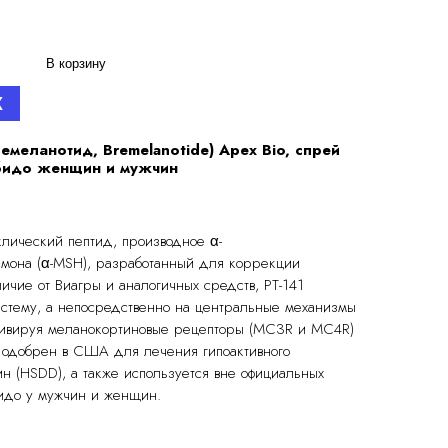
В корзину
X
емеланотид, Bremelanotide) Apex Bio, спрей
ибидо женщин и мужчин
иклический пептид, производное α-
мона (α-MSH), разработанный для коррекции
ичие от Виагры и аналогичных средств, PT-141
истему, а непосредственно на центральные механизмы
ктивируя меланокортиновые рецепторы (MC3R и MC4R)
de одобрен в США для лечения гипоактивного
н (HSDD), а также используется вне официальных
идо у мужчин и женщин.