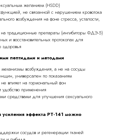
ексуальным желанием (HSDD)
функцией, не связанной с нарушением кровотока
льного возбуждения на фоне стресса, усталости,
 на традиционные препараты (ингибиторы ФДЭ-5)
ных и восстановительных протоколах для
о здоровья
ими пептидами и методами
 механизмы возбуждения, а не на сосуды
енщин, универсален по показаниям
 не влияет на гормональный фон
и удобство применения
ими средствами для улучшения сексуального
я усиления эффекта PT-141 можно
оддержки сосудов и регенерации тканей
сти и либида