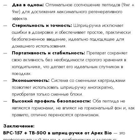
Два в одном:
Оптимальное соотношение пептидов (9мг +
9мг) для достижения максимального регенеративного
эффекта.
Стерильность и точность:
Шприц-ручка исключает
ошибки в дозировке и обеспечивает простое, практически
безболезненное введение, идеально подходящее для
домашнего использования.
Портативность и стабильность:
Препарат сохраняет
свою активность без необходимости строгого хранения в
холодильнике, что делает его идеальным спутником в
поездках.
Экономичность:
Система со сменными картриджами
позволяет использовать шприц-ручку многократно,
приобретая только сменные блоки.
Высокий профиль безопасности:
Оба пептида не
являются гормонами, не влияют на гормональный фон и, как
правило, отлично переносятся организмом.
Заключение:
BPC-157 + TB-500 в шприц-ручке от Apex Bio
— это
профессиональный подход к реабилитации и здоровью.