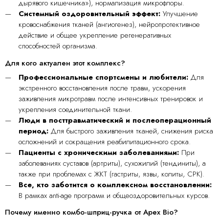
дырявого кишечника»), нормализация микрофлоры.
Системный оздоровительный эффект:
Улучшение
кровоснабжения тканей (ангиогенез), нейропротективное
действие и общее укрепление регенеративных
способностей организма.
Для кого актуален этот комплекс?
Профессиональные спортсмены и любители:
Для
экстренного восстановления после травм, ускорения
заживления микротравм после интенсивных тренировок и
укрепления соединительной ткани.
Люди в посттравматический и послеоперационный
период:
Для быстрого заживления тканей, снижения риска
осложнений и сокращения реабилитационного срока.
Пациенты с хроническими заболеваниями:
При
заболеваниях суставов (артриты), сухожилий (тендиниты), а
также при проблемах с ЖКТ (гастриты, язвы, колиты, СРК).
Все, кто заботится о комплексном восстановлении:
В рамках anti-age программ и общеоздоровительных курсов.
Почему именно комбо-шприц-ручка от Apex Bio?