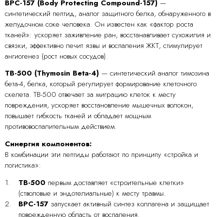
BPC-157 (Body Protecting Compound-157)
—
синтетический пептид, аналог защитного белка, обнаруженного в
желудочном соке человека. Он известен как «фактор роста
тканей»: ускоряет заживление ран, восстанавливает сухожилия и
связки, эффективно лечит язвы и воспаления ЖКТ, стимулирует
ангиогенез (рост новых сосудов).
TB-500 (Thymosin Beta-4)
— синтетический аналог тимозина
бета-4, белка, который регулирует формирование клеточного
скелета. TB-500 отвечает за миграцию клеток к месту
повреждения, ускоряет восстановление мышечных волокон,
повышает гибкость тканей и обладает мощным
противовоспалительным действием.
Синергия компонентов:
В комбинации эти пептиды работают по принципу «стройка и
логистика»:
TB-500
первым доставляет «строительные клетки»
(стволовые и эндотелиальные) к месту травмы.
BPC-157
запускает активный синтез коллагена и защищает
поврежденную область от воспаления.