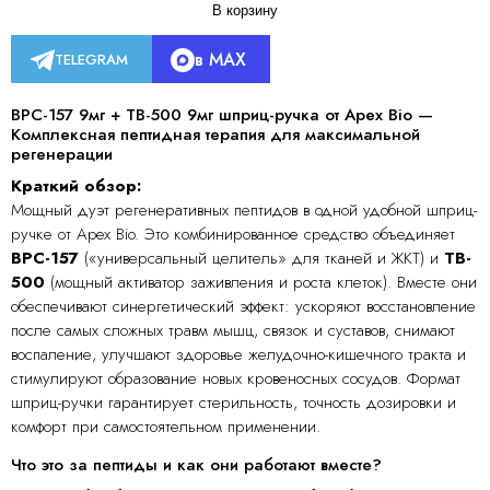
В корзину
в MAX
TELEGRAM
BPC-157 9мг + TB-500 9мг шприц-ручка от Apex Bio —
Комплексная пептидная терапия для максимальной
регенерации
Краткий обзор:
Мощный дуэт регенеративных пептидов в одной удобной шприц-
ручке от Apex Bio. Это комбинированное средство объединяет
BPC-157
(«универсальный целитель» для тканей и ЖКТ) и
TB-
500
(мощный активатор заживления и роста клеток). Вместе они
обеспечивают синергетический эффект: ускоряют восстановление
после самых сложных травм мышц, связок и суставов, снимают
воспаление, улучшают здоровье желудочно-кишечного тракта и
стимулируют образование новых кровеносных сосудов. Формат
шприц-ручки гарантирует стерильность, точность дозировки и
комфорт при самостоятельном применении.
Что это за пептиды и как они работают вместе?