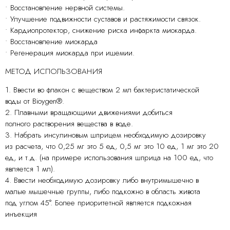
• Восстановление нервной системы.
• Улучшение подвижности суставов и растяжимости связок.
• Кардиопротектор, снижение риска инфаркта миокарда.
• Восстановление миокарда
• Регенерация миокарда при ишемии.
МЕТОД ИСПОЛЬЗОВАНИЯ
1. Ввести во флакон с веществом 2 мл бактеристатической
воды от Bioygen®.
2. Плавными вращающими движениями добиться
полного растворения вещества в воде.
3. Набрать инсулиновым шприцем необходимую дозировку
из расчета, что 0,25 мг это 5 ед, 0,5 мг это 10 ед, 1 мг это 20
ед, и т.д. (на примере использования шприца на 100 ед, что
является 1 мл).
4. Ввести необходимую дозировку либо внутримышечно в
малые мышечные группы, либо подкожно в область живота
под углом 45°. Более приоритетной является подкожная
инъекция