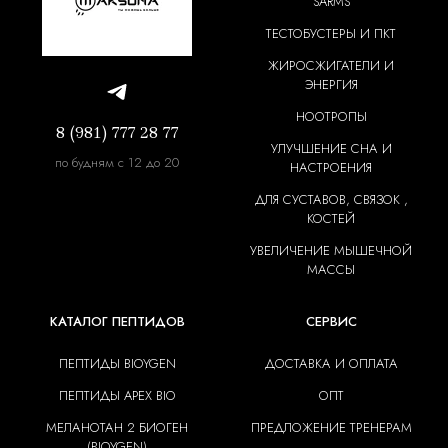
SARMS
ТЕСТОБУСТЕРЫ И ПКТ
ЖИРОСЖИГАТЕЛИ И
ЭНЕРГИЯ
НООТРОПЫ
8 (981) 777 28 77
УЛУЧШЕНИЕ СНА И
по будням с 12 до 20
НАСТРОЕНИЯ
ДЛЯ СУСТАВОВ, СВЯЗОК ,
КОСТЕЙ
УВЕЛИЧЕНИЕ МЫШЕЧНОЙ
МАССЫ
КАТАЛОГ ПЕПТИДОВ
СЕРВИС
ПЕПТИДЫ BIOYGEN
ДОСТАВКА И ОПЛАТА
ПЕПТИДЫ APEX BIO
ОПТ
МЕЛАНОТАН 2 БИОГЕН
ПРЕДЛОЖЕНИЕ ТРЕНЕРАМ
(BIOYGEN)