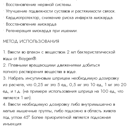
• Восстановление нервной системы.
• Улучшение подвижности суставов и растяжимости связок.
• Кардиопротектор, снижение риска инфаркта миокарда.
• Восстановление миокарда
• Регенерация миокарда при ишемии.
МЕТОД ИСПОЛЬЗОВАНИЯ
1. Ввести во флакон с веществом 2 мл бактеристатической
воды от Bioygen®.
2. Плавными вращающими движениями добиться
полного растворения вещества в воде.
3. Набрать инсулиновым шприцем необходимую дозировку
из расчета, что 0,25 мг это 5 ед, 0,5 мг это 10 ед, 1 мг это 20
ед, и т.д. (на примере использования шприца на 100 ед, что
является 1 мл).
4. Ввести необходимую дозировку либо внутримышечно в
малые мышечные группы, либо подкожно в область живота
под углом 45°. Более приоритетной является подкожная
инъекция