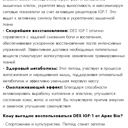
мышечных клеток, укрепляя вашу выносливость и максимизируя
силовые показатели за счёт активации рецепторов IGF-1. Это
ведет к активному синтезу белков и укреплению мышечной
ткани.
- Скорейшее восстановление:
DES IGF-1 отлично
справляется с задачей снижения боли и воспаления,
обеспечиваевая ускоренное восстановление после интенсивных
упражнений. Эффективная доставка необходимых питательных
веществ стимулирует молекулярное заживление травмированных
тканей.
- Здоровый метаболизм:
Этот пептид участвует в процессе
жигосжигания и наращивания мышц, поддерживая оптимальный
метаболизм и эффективно уменьшая жировую массу.
- Омолаживающий эффект:
Благодаря способности
активизировать выработку коллагена и эластина, улучшается
состояние кожи, волос и ногтей. Вы почувствуете прилив энергии
и заметное улучшение самочувствия.
Кому выгодно воспользоваться DES IGF-1 от Apex Bio?
- Спортсменам и культуристам: Пептид станет залогом