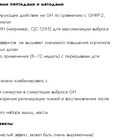
ими пептидами и методами
ирующее действие на GH по сравнению с GHRP-2,
ппетит
RH (например, CJC-1295) для максимизации выброса
эффектов: не вызывает значимого повышения кортизола
ых дозах
го применения (8–12 недель) с перерывами для
можно комбинировать с:
ля синергии в стимуляции выброса GH
корения регенерации тканей и восстановления после
ого набора мышц, массы
фекты
частый эффект, может быть очень выраженным)