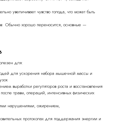
ельно увеличивает чувство голода, что может быть
в: Обычно хорошо переносится, основные —
6
олезен для:
людей для ускорения набора мышечной массы и
узок
нием выработки регуляторов роста и восстановления
 после травм, операций, интенсивных физических
кими нарушениями, ожирением,
ановительных протоколах для поддержания энергии и