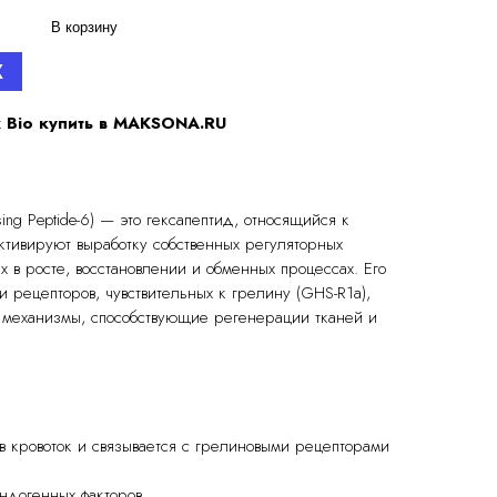
В корзину
X
 Bio купить в MAKSONA.RU
ing Peptide-6) — это гексапептид, относящийся к
активируют выработку собственных регуляторных
х в росте, восстановлении и обменных процессах. Его
и рецепторов, чувствительных к грелину (GHS-R1a),
е механизмы, способствующие регенерации тканей и
в кровоток и связывается с грелиновыми рецепторами
ндогенных факторов