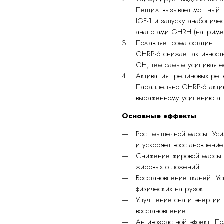
Пептид вызывает мощный п
IGF-1 и запуску анаболиче
аналогами GHRH (например
Подавляет соматостатин
GHRP-6 снижает активност
GH, тем самым усиливая е
Активация грелиновых рец
Параллельно GHRP-6 актив
выраженному усилению ап
Основные эффекты
Рост мышечной массы: Уси
и ускоряет восстановление
Снижение жировой массы:
жировых отложений
Восстановление тканей: У
физических нагрузок
Улучшение сна и энергии: 
восстановление
Антивозрастной эффект: П