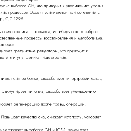
ульс выброса GH, что приводит к увеличению уровня
ских процессов. Эффект усиливается при сочетании с
, CJC-1295).
ь соматостатина — гормона, ингибирующего выброс
стественные процессы восстановления и метаболизма.
епторов
ирует грелиновые рецепторы, что приводит к
петита и улучшению пищеварения.
ливает синтез белка, способствует гипертрофии мышц
 Стимулирует липолиз, способствует уменьшению
скоряет регенерацию после травм, операций,
Повышает качество сна, снижает усталость, ускоряет
оддерживает выработку GH и IGF-1, замедляет