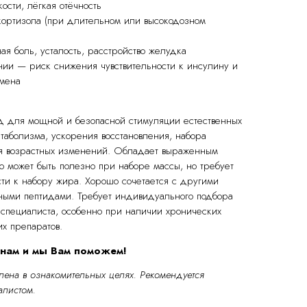
сти, лёгкая отёчность
ортизола (при длительном или высокодозном
ая боль, усталость, расстройство желудка
ии — риск снижения чувствительности к инсулину и
бмена
 для мощной и безопасной стимуляции естественных
таболизма, ускорения восстановления, набора
я возрастных изменений. Обладает выраженным
то может быть полезно при наборе массы, но требует
сти к набору жира. Хорошо сочетается с другими
ными пептидами. Требует индивидуального подбора
специалиста, особенно при наличии хронических
х препаратов.
 нам и мы Вам поможем!
ена в ознакомительных целях.
Рекомендуется
алистом.