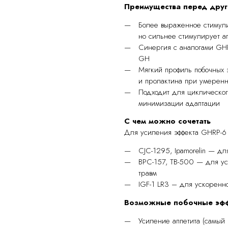
Преимущества перед друг
Более выраженное стимул
но сильнее стимулирует а
Синергия с аналогами GH
GH
Мягкий профиль побочных 
и пролактина при умеренн
Подходит для циклическо
минимизации адаптации
С чем можно сочетать
Для усиления эффекта GHRP-6 
CJC-1295, Ipamorelin — д
BPC-157, TB-500 — для ус
травм
IGF-1 LR3 – для ускоренн
Возможные побочные эф
Усиление аппетита (самый 