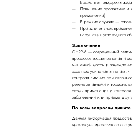
Временная задержка жидко
Повышение пролактина и к
применении)
В редких случаях — головн
При длительном применен
нарушения углеводного о
Заключение
GHRP-6 — современный пептид
процессов восстановления и ме
мышечной массы и замедлени
эффектом усиления аппетита, ч
контроля питания при склонно
регенеративными и гормональ
схемы применения и контроля 
заболеваний или приёме други
По всем вопросам пишите
Данная информация предоставл
проконсультироваться со специ