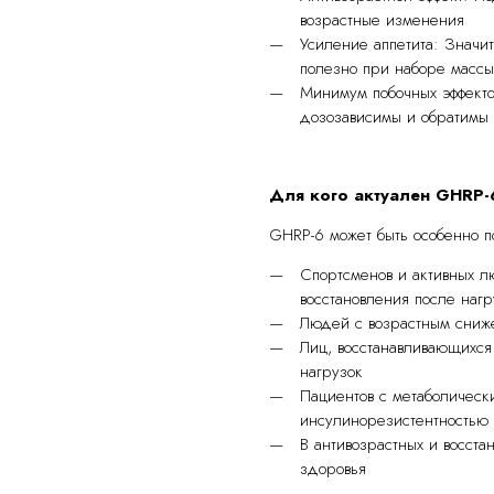
возрастные изменения
Усиление аппетита: Значит
полезно при наборе массы
Минимум побочных эффекто
дозозависимы и обратимы
Для кого актуален GHRP-
GHRP-6 может быть особенно п
Спортсменов и активных 
восстановления после нагр
Людей с возрастным сниже
Лиц, восстанавливающихся
нагрузок
Пациентов с метаболичес
инсулинорезистентностью
В антивозрастных и восст
здоровья